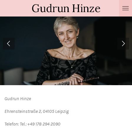
Gudrun
Hinze
Zum
Hauptinhalt
springen
Gudrun Hinze
Ehrensteinstraße 2, 04105 Leipzig
Telefon: Tel.: +49 178 294 2090